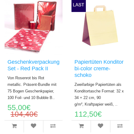
Geschenkverpackung
Papiertüten Konditor
Set - Red Pack II
bi-color creme-
schoko
Von Rosenrot bis Rot
metallic. Präsent-Bundle mit
Zweifarbige Papiertüten als
75 Bogen Geschenkpapier,
Konditortasche Format: 32 x
100 Foil- und 10 Bubble B..
34 + 22 cm, 90
g/m², Kraftpapier weiß, ..
55,00€
104,40€
112,50€