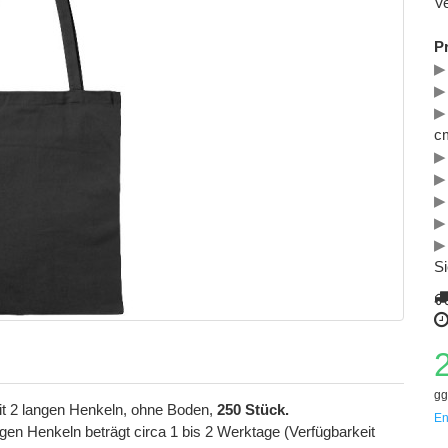
Ve
P
▶
▶
▶
c
▶
▶
▶
▶
▶
S
gg
it 2 langen Henkeln, ohne Boden,
250 Stück.
En
gen Henkeln beträgt circa 1 bis 2 Werktage (Verfügbarkeit