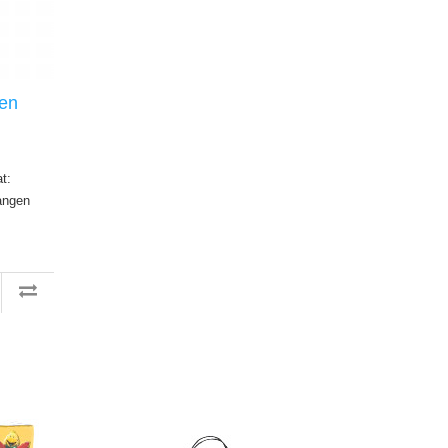
en
t:
langen