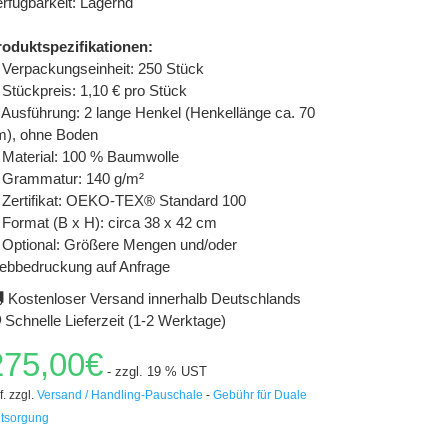
rfügbarkeit: Lagernd
roduktspezifikationen:
Verpackungseinheit: 250 Stück
Stückpreis: 1,10 € pro Stück
Ausführung: 2 lange Henkel (Henkellänge ca. 70
m), ohne Boden
Material: 100 % Baumwolle
Grammatur: 140 g/m²
Zertifikat: OEKO-TEX® Standard 100
Format (B x H): circa 38 x 42 cm
Optional: Größere Mengen und/oder
iebbedruckung auf Anfrage
Kostenloser Versand innerhalb Deutschlands
Schnelle Lieferzeit (1-2 Werktage)
275,00€
- zzgl. 19 % UST
f. zzgl.
Versand / Handling-Pauschale
-
Gebühr für Duale
tsorgung