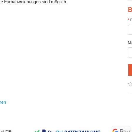
gte Farbabweichungen sind möglich.
B
D
M
hen