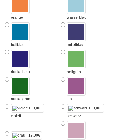
orange
wasserblau
hellblau
mittelblau
dunkelblau
hellgrün
dunkelgrün
lila
violett
schwarz