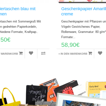
ertaschen blau mit
Geschenkpapier Amaril
men
creme
rtaschen mit Sommergruß Mit
Geschenkpapier mit Pflanzen u
n gedrehten Papierkordeln,
Vögeln Gestrichenes Papier,
hiedene Formate, Kraftpap..
Rollenware, Grammatur: 80 g/m²
Formate:..
,50€
58,90€
EN WARENKORB
+ IN DEN WARENKORB