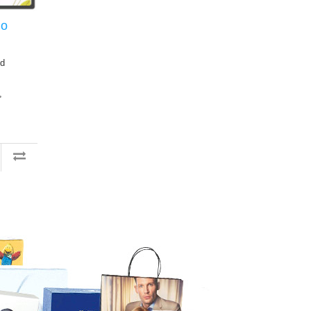
lo
nd
,