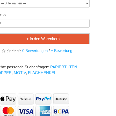
enge
+ In den Warenkorb
0 Bewertungen
/
+ Bewertung
ebte passende Suchanfragen:
PAPIERTÜTEN
,
OPPER
,
MOTIV
,
FLACHHENKEL