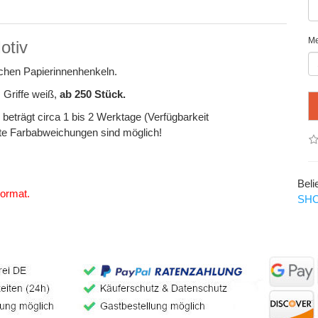
M
otiv
chen Papierinnenhenkeln.
 Griffe weiß,
ab 250 Stück.
 beträgt circa 1 bis 2 Werktage (Verfügbarkeit
gte Farbabweichungen sind möglich!
Beli
Format.
SH