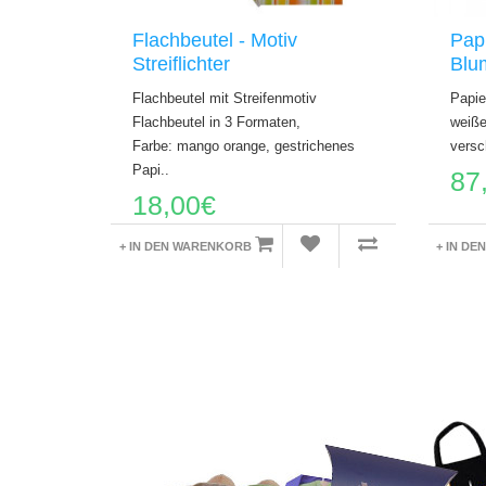
Flachbeutel - Motiv
Papi
Streiflichter
Blu
Flachbeutel mit Streifenmotiv
Papie
Flachbeutel in 3 Formaten,
weiße
Farbe: mango orange, gestrichenes
versc
Papi..
87
18,00€
+ IN DEN WARENKORB
+ IN D