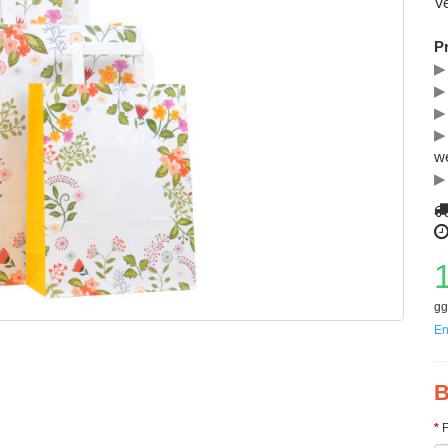
Ve
P
▶
▶
▶
▶
w
▶
gg
En
B