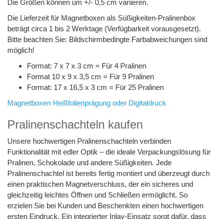
Die Größen können um +/- 0,5 cm variieren.
Die Lieferzeit für Magnetboxen als Süßigkeiten-Pralinenbox
beträgt circa 1 bis 2 Werktage (Verfügbarkeit vorausgesetzt).
Bitte beachten Sie: Bildschirmbedingte Farbabweichungen sind
möglich!
Format: 7 x 7 x 3 cm = Für 4 Pralinen
Format 10 x 9 x 3,5 cm = Für 9 Pralinen
Format: 17 x 16,5 x 3 cm = Für 25 Pralinen
Magnetboxen Heißfolienprägung oder Digitaldruck
Pralinenschachteln kaufen
Unsere hochwertigen Pralinenschachteln verbinden
Funktionalität mit edler Optik – die ideale Verpackungslösung für
Pralinen, Schokolade und andere Süßigkeiten. Jede
Pralinenschachtel ist bereits fertig montiert und überzeugt durch
einen praktischen Magnetverschluss, der ein sicheres und
gleichzeitig leichtes Öffnen und Schließen ermöglicht. So
erzielen Sie bei Kunden und Beschenkten einen hochwertigen
ersten Eindruck. Ein integrierter Inlay-Einsatz sorgt dafür, dass