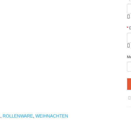
D
M
R
,
ROLLENWARE
,
WEIHNACHTEN