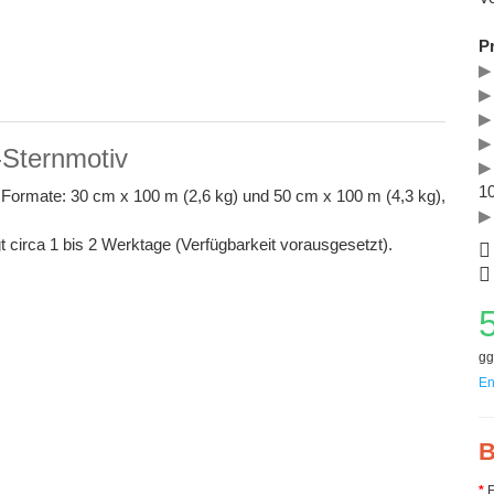
P
▶
▶
▶
▶
Sternmotiv
▶
10
Formate: 30 cm x 100 m (2,6 kg) und 50 cm x 100 m (4,3 kg),
▶
t circa 1 bis 2 Werktage (Verfügbarkeit vorausgesetzt).
gg
En
B
F