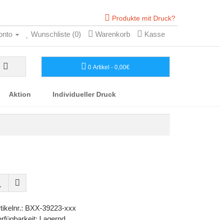
Produkte mit Druck?
onto
Wunschliste (0)
Warenkorb
Kasse
0 Artikel - 0,00€
Aktion
Individueller Druck
tikelnr.: BXX-39223-xxx
rfügbarkeit: Lagernd