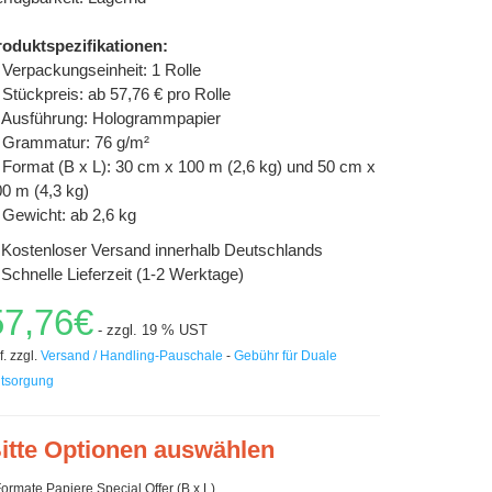
roduktspezifikationen:
Verpackungseinheit: 1 Rolle
Stückpreis: ab 57,76 € pro Rolle
Ausführung: Hologrammpapier
Grammatur: 76 g/m²
Format (B x L): 30 cm x 100 m (2,6 kg) und 50 cm x
0 m (4,3 kg)
Gewicht: ab 2,6 kg
Kostenloser Versand innerhalb Deutschlands
Schnelle Lieferzeit (1-2 Werktage)
57,76€
- zzgl. 19 % UST
f. zzgl.
Versand / Handling-Pauschale
-
Gebühr für Duale
tsorgung
itte Optionen auswählen
ormate Papiere Special Offer (B x L)