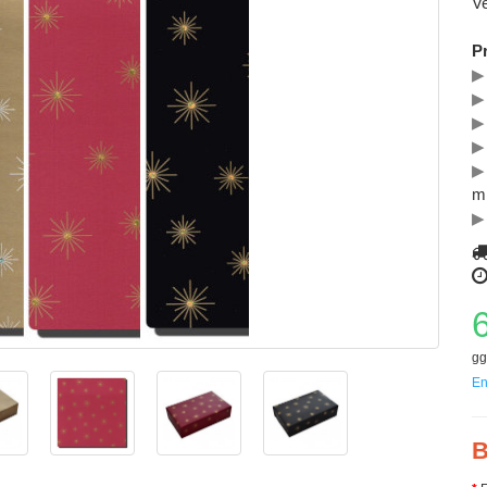
Ve
P
▶
▶
▶
▶
▶
m 
▶
gg
En
B