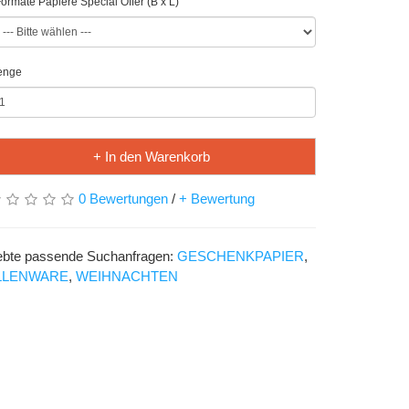
ormate Papiere Special Offer (B x L)
enge
+ In den Warenkorb
0 Bewertungen
/
+ Bewertung
ebte passende Suchanfragen:
GESCHENKPAPIER
,
LLENWARE
,
WEIHNACHTEN