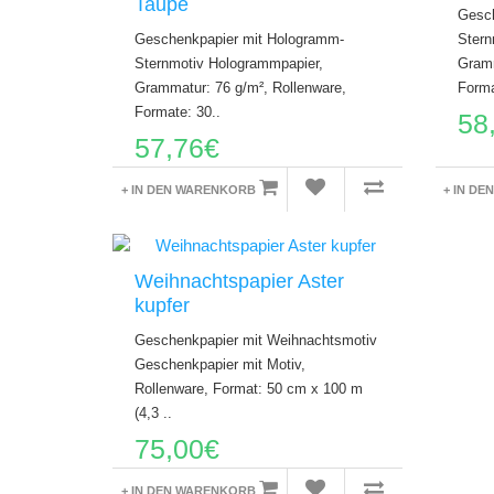
Taupe
Gesch
Geschenkpapier mit Hologramm-
Stern
Sternmotiv Hologrammpapier,
Gramm
Grammatur: 76 g/m², Rollenware,
Forma
Formate: 30..
58
57,76€
+ IN DEN WARENKORB
+ IN D
Weihnachtspapier Aster
kupfer
Geschenkpapier mit Weihnachtsmotiv
Geschenkpapier mit Motiv,
Rollenware, Format: 50 cm x 100 m
(4,3 ..
75,00€
+ IN DEN WARENKORB