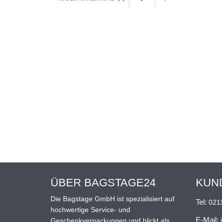
ÜBER BAGSTAGE24
KUN
Die Bagstage GmbH ist spezialisiert auf
Tel:
021
hochwertige Service- und
E-Mail:
Geschenkverpackungen und blickt als