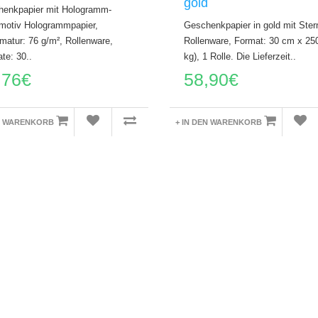
gold
enkpapier mit Hologramm-
motiv Hologrammpapier,
Geschenkpapier in gold mit Ster
atur: 76 g/m², Rollenware,
Rollenware, Format: 30 cm x 25
te: 30..
kg), 1 Rolle. Die Lieferzeit..
,76€
58,90€
EN WARENKORB
+ IN DEN WARENKORB