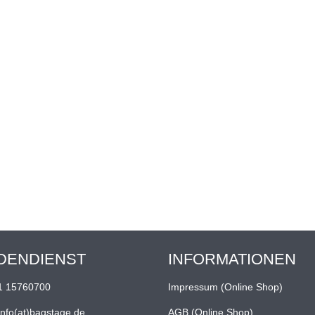
DENDIENST
INFORMATIONEN
1 15760700
Impressum (Online Shop)
info(at)bagstage.de
AGB (Online Shop)