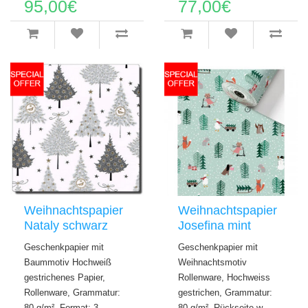
95,00€
77,00€
Weihnachtspapier
Weihnachtspapier
Nataly schwarz
Josefina mint
Geschenkpapier mit
Geschenkpapier mit
Baummotiv Hochweiß
Weihnachtsmotiv
gestrichenes Papier,
Rollenware, Hochweiss
Rollenware, Grammatur:
gestrichen, Grammatur:
80 g/m², Format: 3..
80 g/m², Rückseite w..