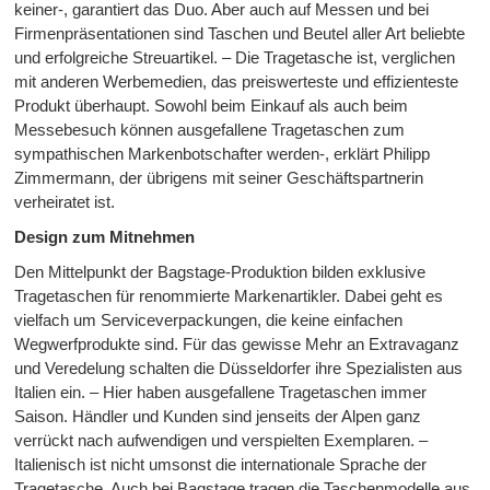
keiner-, garantiert das Duo. Aber auch auf Messen und bei
Firmenpräsentationen sind Taschen und Beutel aller Art beliebte
und erfolgreiche Streuartikel. – Die Tragetasche ist, verglichen
mit anderen Werbemedien, das preiswerteste und effizienteste
Produkt überhaupt. Sowohl beim Einkauf als auch beim
Messebesuch können ausgefallene Tragetaschen zum
sympathischen Markenbotschafter werden-, erklärt Philipp
Zimmermann, der übrigens mit seiner Geschäftspartnerin
verheiratet ist.
Design zum Mitnehmen
Den Mittelpunkt der Bagstage-Produktion bilden exklusive
Tragetaschen für renommierte Markenartikler. Dabei geht es
vielfach um Serviceverpackungen, die keine einfachen
Wegwerfprodukte sind. Für das gewisse Mehr an Extravaganz
und Veredelung schalten die Düsseldorfer ihre Spezialisten aus
Italien ein. – Hier haben ausgefallene Tragetaschen immer
Saison. Händler und Kunden sind jenseits der Alpen ganz
verrückt nach aufwendigen und verspielten Exemplaren. –
Italienisch ist nicht umsonst die internationale Sprache der
Tragetasche. Auch bei Bagstage tragen die Taschenmodelle aus