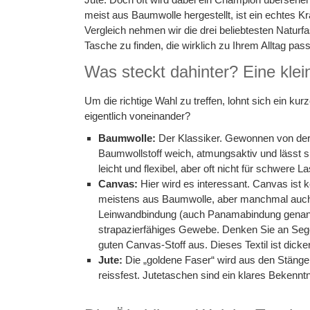
meist aus Baumwolle hergestellt, ist ein echtes Kr
Vergleich nehmen wir die drei beliebtesten Naturfa
Tasche zu finden, die wirklich zu Ihrem Alltag pass
Was steckt dahinter? Eine klei
Um die richtige Wahl zu treffen, lohnt sich ein kur
eigentlich voneinander?
Baumwolle:
Der Klassiker. Gewonnen von der 
Baumwollstoff weich, atmungsaktiv und lässt si
leicht und flexibel, aber oft nicht für schwere 
Canvas:
Hier wird es interessant. Canvas ist 
meistens aus Baumwolle, aber manchmal auch 
Leinwandbindung (auch Panamabindung genannt)
strapazierfähiges Gewebe. Denken Sie an Sege
guten Canvas-Stoff aus. Dieses Textil ist dick
Jute:
Die „goldene Faser“ wird aus den Stängel
reissfest. Jutetaschen sind ein klares Bekennt