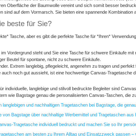
atteren Oberfläche der Baumwolle vereint und sich somit besser bedru
 sind auf dem Vormarsch. Sie bieten eine spannende Kombination aus
ie beste für Sie?
fekte* Tasche, aber es gibt die perfekte Tasche für *Ihren* Verwend
 im Vordergrund steht und Sie eine Tasche für schwere Einkäufe mit
tiger Beutel für spontane, nicht zu schwere Einkäufe.
er. Extrem langlebig, pflegeleicht, angenehm zu tragen und perfekt 
 auch noch gut aussieht, ist eine hochwertige Canvas-Tragetasche die
Für individuelle, langlebige und stilvoll bedruckte Begleiter sind Can
ietern wie Bagstage genau die personalisierten Canvas-Taschen, die z
n langlebigen und nachhaltigen Tragetaschen bei Bagstage, die genau
ite von Bagstage über nachhaltige Werbemittel und Tragetaschen aus 
anvas-Tragetasche individuell bedruckt und machen Sie so Ihr persö
ragetaschen am besten zu Ihrem Alltag und Einsatzzweck passen – vo