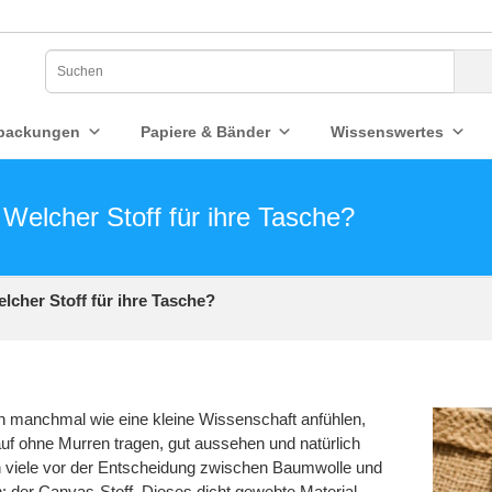
packungen
Papiere & Bänder
Wissenswertes
Welcher Stoff für ihre Tasche?
cher Stoff für ihre Tasche?
h manchmal wie eine kleine Wissenschaft anfühlen,
auf ohne Murren tragen, gut aussehen und natürlich
en viele vor der Entscheidung zwischen Baumwolle und
: der Canvas-Stoff. Dieses dicht gewebte Material,