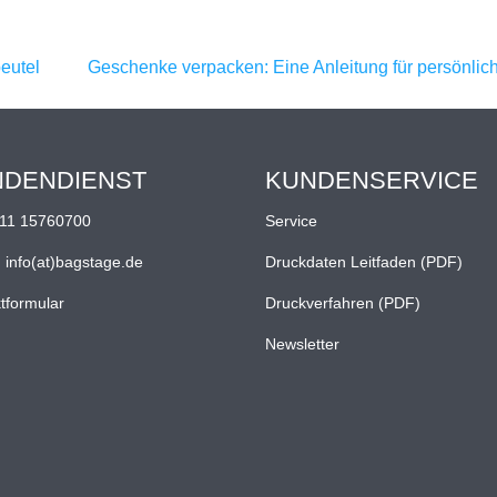
beutel
Geschenke verpacken: Eine Anleitung für persönl
NDENDIENST
KUNDENSERVICE
11 15760700
Service
:
info(at)bagstage.de
Druckdaten Leitfaden (PDF)
tformular
Druckverfahren (PDF)
Newsletter