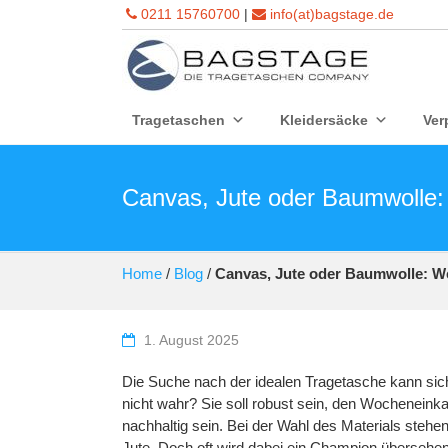
0211 15760700
|
info(at)bagstage.de
Tragetaschen
Kleidersäcke
Ver
Canvas, Jute oder Baumwolle: 
Home
/
Blog
/
Canvas, Jute oder Baumwolle: Wel
1. August 2025
Die Suche nach der idealen Tragetasche kann sic
nicht wahr? Sie soll robust sein, den Wocheneink
nachhaltig sein. Bei der Wahl des Materials steh
Jute. Doch oft wird dabei ein Champion übersehen