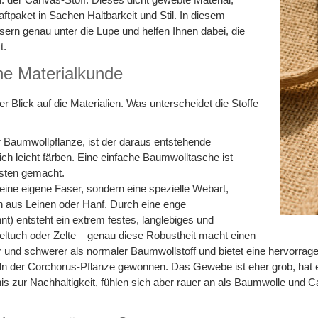
aftpaket in Sachen Haltbarkeit und Stil. In diesem
sern genau unter die Lupe und helfen Ihnen dabei, die
t.
ne Materialkunde
zer Blick auf die Materialien. Was unterscheidet die Stoffe
Baumwollpflanze, ist der daraus entstehende
ch leicht färben. Eine einfache Baumwolltasche ist
Lasten gemacht.
keine eigene Faser, sondern eine spezielle Webart,
aus Leinen oder Hanf. Durch eine enge
 entsteht ein extrem festes, langlebiges und
ltuch oder Zelte – genau diese Robustheit macht einen
er und schwerer als normaler Baumwollstoff und bietet eine hervorrage
n der Corchorus-Pflanze gewonnen. Das Gewebe ist eher grob, hat ein
nis zur Nachhaltigkeit, fühlen sich aber rauer an als Baumwolle und 