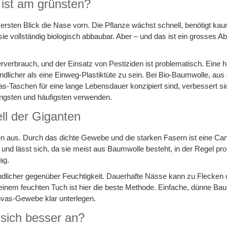
ist am grünsten?
ersten Blick die Nase vorn. Die Pflanze wächst schnell, benötigt kau
e vollständig biologisch abbaubar. Aber – und das ist ein grosses A
erbrauch, und der Einsatz von Pestiziden ist problematisch. Eine
licher als eine Einweg-Plastiktüte zu sein. Bei Bio-Baumwolle, aus 
vas-Taschen für eine lange Lebensdauer konzipiert sind, verbessert si
 längsten und häufigsten verwenden.
ell der Giganten
ken aus. Durch das dichte Gewebe und die starken Fasern ist eine C
und lässt sich, da sie meist aus Baumwolle besteht, in der Regel p
ag.
indlicher gegenüber Feuchtigkeit. Dauerhafte Nässe kann zu Flecken 
inem feuchten Tuch ist hier die beste Methode. Einfache, dünne Ba
nvas-Gewebe klar unterlegen.
 sich besser an?