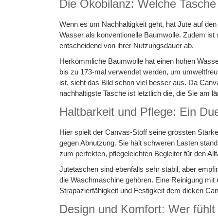
Die Ökobilanz: Welche Tasche 
Wenn es um Nachhaltigkeit geht, hat Jute auf den 
Wasser als konventionelle Baumwolle. Zudem ist si
entscheidend von ihrer Nutzungsdauer ab.
Herkömmliche Baumwolle hat einen hohen Wasserv
bis zu 173-mal verwendet werden, um umweltfreund
ist, sieht das Bild schon viel besser aus. Da Can
nachhaltigste Tasche ist letztlich die, die Sie am
Haltbarkeit und Pflege: Ein Du
Hier spielt der Canvas-Stoff seine grössten Stär
gegen Abnutzung. Sie hält schweren Lasten stand 
zum perfekten, pflegeleichten Begleiter für den Allt
Jutetaschen sind ebenfalls sehr stabil, aber empf
die Waschmaschine gehören. Eine Reinigung mit e
Strapazierfähigkeit und Festigkeit dem dicken Ca
Design und Komfort: Wer fühlt