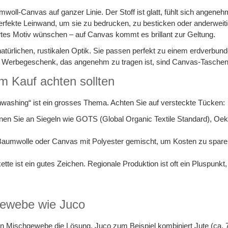
ll-Canvas auf ganzer Linie. Der Stoff ist glatt, fühlt sich angenehm 
erfekte Leinwand, um sie zu bedrucken, zu besticken oder anderweitig
tes Motiv wünschen – auf Canvas kommt es brillant zur Geltung.
atürlichen, rustikalen Optik. Sie passen perfekt zu einem erdverbun
s Werbegeschenk, das angenehm zu tragen ist, sind Canvas-Taschen 
m Kauf achten sollten
eenwashing“ ist ein grosses Thema. Achten Sie auf versteckte Tücken:
nen Sie an Siegeln wie GOTS (Global Organic Textile Standard), Oeko
umwolle oder Canvas mit Polyester gemischt, um Kosten zu sparen. 
ette ist ein gutes Zeichen. Regionale Produktion ist oft ein Pluspunk
hgewebe wie Juco
t ein Mischgewebe die Lösung. Juco zum Beispiel kombiniert Jute (ca.