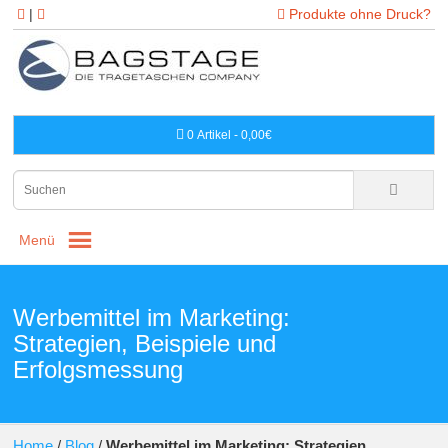
|
Produkte ohne Druck?
0 Artikel - 0,00€
Menü
Werbemittel im Marketing:
Strategien, Beispiele und
Erfolgsmessung
Home
/
Blog
/
Werbemittel im Marketing: Strategien,