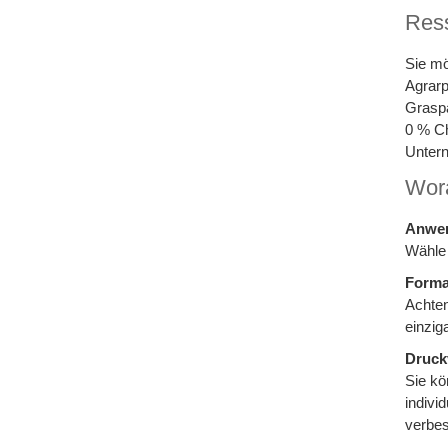
Ress
Sie mö
Agrarp
Graspa
0 % Ch
Unter
Wora
Anwen
Wähle 
Forma
Achten
einzig
Druck
Sie kö
indivi
verbes