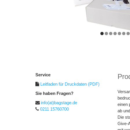
Service
Prod
Leitfaden für Druckdaten (PDF)
Versan
Sie haben Fragen?
bedruc
info(at)bagstage.de
einen 
0211 15760700
ab und
Die st
Give-A
mit we