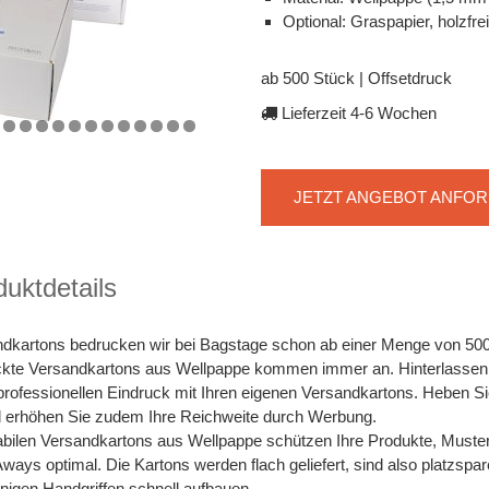
Optional: Graspapier, holzfr
ab 500 Stück | Offsetdruck
Lieferzeit 4-6 Wochen
JETZT ANGEBOT ANFO
uktdetails
dkartons bedrucken wir bei Bagstage schon ab einer Menge von 500 S
kte Versandkartons aus Wellpappe kommen immer an. Hinterlassen 
professionellen Eindruck mit Ihren eigenen Versandkartons. Heben S
 erhöhen Sie zudem Ihre Reichweite durch Werbung.
abilen Versandkartons aus Wellpappe schützen Ihre Produkte, Must
ways optimal. Die Kartons werden flach geliefert, sind also platzspa
nigen Handgriffen schnell aufbauen.