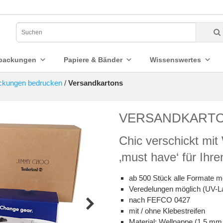
packungen
Papiere & Bänder
Wissenswertes
ckungen bedrucken
/
Versandkartons
VERSANDKART
Chic verschickt mi
‚must have‘ für Ihr
ab 500 Stück alle Formate m
Veredelungen möglich (UV-La
nach FEFCO 0427
mit / ohne Klebestreifen
Material: Wellpappe (1,5 mm 