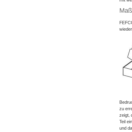
Maß
FEFCO 
wieder
Bedruc
zu err
zeigt,
Teil e
und da