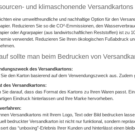
ourcen- und klimaschonende Versandkartons
chten eine umweltfreundliche und nachhaltige Option für den Versan
apier. Reduzieren Sie so die CO²-Emmissionen, den Wasserverbrau
pier oder Agrarpapier (aus landwirtschaftlichen Reststoffen) ist zu 
emie verwendet. Reduzieren Sie Ihren ökologischen Fußabdruck und e
nehmen.
uf sollte man beim Bedrucken von Versandka
dungszweck des Versandkartons:
Sie den Karton basierend auf dem Verwendungszweck aus. Zudem gi
t des Versandkartons:
 Sie darauf, dass das Format des Kartons zu Ihren Waren passt. Ein 
artigen Eindruck hinterlassen und Ihre Marke hervorheben.
verfahren:
nnen Versandkartons mit Ihrem Logo, Text oder Bild bedrucken lassen
duell bedruckter Versandkarton ist nicht nur funktional, sondern repräs
sert das “unboxing”-Erlebnis Ihrer Kunden und hinterlässt einen blei