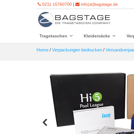
0211 15760700
|
info(at)bagstage.de
Tragetaschen
Kleidersäcke
Ver
Home
/
Verpackungen bedrucken
/
Versandverpa