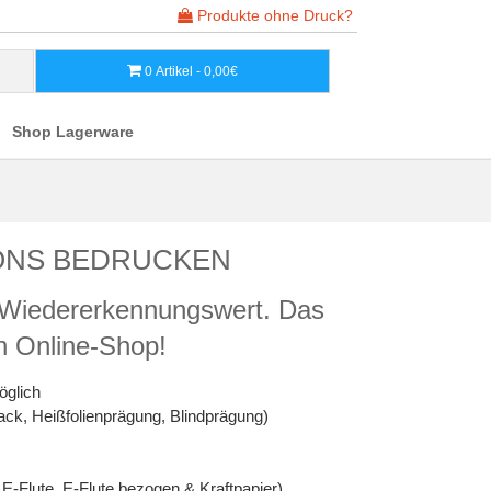
Produkte ohne Druck?
0 Artikel - 0,00€
Shop Lagerware
ONS BEDRUCKEN
t Wiedererkennungswert. Das
en Online-Shop!
öglich
ck, Heißfolienprägung, Blindprägung)
E-Flute, E-Flute bezogen & Kraftpapier)