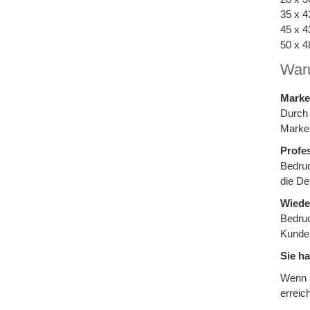
35 x 4
45 x 4
50 x 4
Waru
Marke
Durch
Marken
Profe
Bedruc
die De
Wiede
Bedruc
Kunde
Sie h
Wenn S
erreic