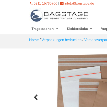
0211 15760700
|
info(at)bagstage.de
Tragetaschen
Kleidersäcke
Ver
Home
/
Verpackungen bedrucken
/
Versandverpa