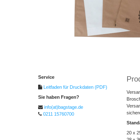
Service
Prod
Leitfaden für Druckdaten (PDF)
Versan
Sie haben Fragen?
Brosch
Versan
info(at)bagstage.de
sicher
0211 15760700
Stand
20 x 2
28 x 3