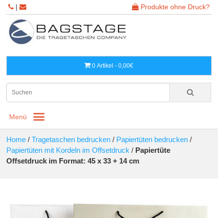
|
Produkte ohne Druck?
0 Artikel - 0,00€
Menü
Home
/
Tragetaschen bedrucken
/
Papiertüten bedrucken
/
Papiertüten mit Kordeln im Offsetdruck
/
Papiertüte
Offsetdruck im Format: 45 x 33 + 14 cm